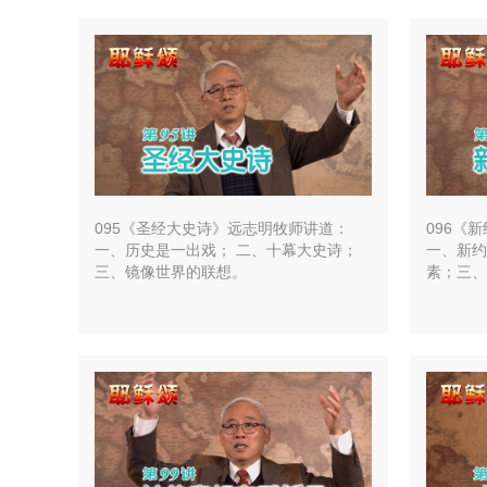
095《圣经大史诗》远志明牧师讲道：
096《
一、历史是一出戏； 二、十幕大史诗；
一、新约
三、镜像世界的联想。
素；三、