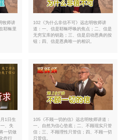
明牧师讲
102《为什么非信不可》远志明牧师讲
在耶稣里
道：一、信是耶稣呼唤的焦点；二、信是
无穷宝库的钥匙；三、信是启动恩典的按
钮；四、信是恩典唯一的相识。
9月1日生
105《不顾一切的信》远志明牧师讲道：
》一、失
一、自然为信心垫底；二、不顾现实只管
将一切做
信；三、不顾理性只管信；四、不顾一切
化作行
只管信。