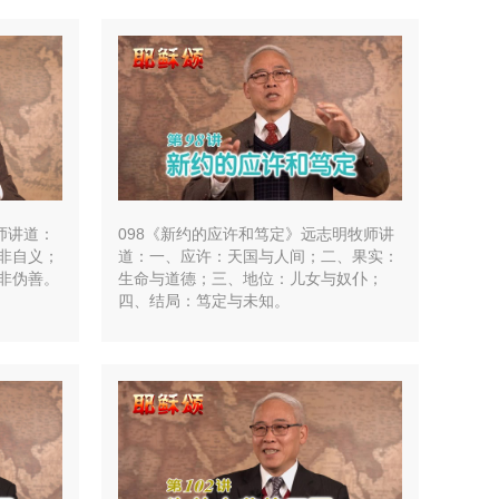
师讲道：
098《新约的应许和笃定》远志明牧师讲
非自义；
道：一、应许：天国与人间；二、果实：
非伪善。
生命与道德；三、地位：儿女与奴仆；
四、结局：笃定与未知。