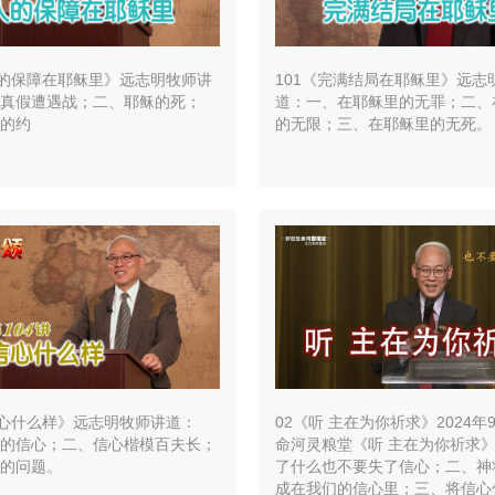
人的保障在耶稣里》远志明牧师讲
101《完满结局在耶稣里》远志
真假遭遇战；二、耶稣的死；
道：一、在耶稣里的无罪；二、
的约
的无限；三、在耶稣里的无死。
信心什么样》远志明牧师讲道：
02《听 主在为你祈求》2024年
的信心；二、信心楷模百夫长；
命河灵粮堂《听 主在为你祈求
的问题。
了什么也不要失了信心；二、神
成在我们的信心里；三、将信心