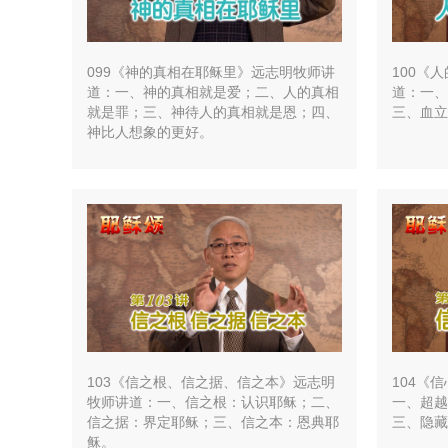
099《神的真相在耶稣里》远志明牧师讲
100《
道：一、神的真相就是爱；二、人的真相
道：一、
就是罪；三、神待人的真相就是恩；四、
三、血立
神比人想象的更好。
103《信之根、信之据、信之本》远志明
104《
牧师讲道：一、信之根：认识耶稣；二、
一、超越
信之据：界定耶稣；三、信之本：恩典耶
三、隐藏
稣。