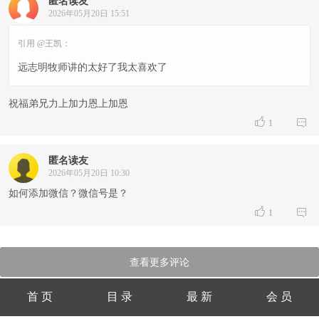
匿名读友
2026年05月20日 15:51
引用 @王凯：
远志明牧师讲的太好了我太喜欢了
祝福弟兄力上加力恩上加恩


1
匿名读友
2026年05月20日 10:30
如何添加微信？微信号是？


1
查看更多评论
首 页
目 录
最 新
会 员
首页
>
目录
>
大义篇
>
096 新约新在哪里