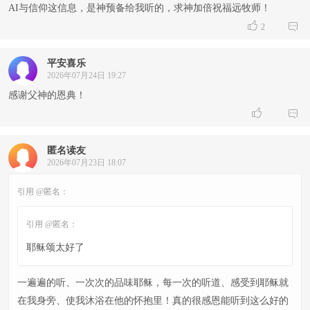
AI与信仰这信息，是神预备给我听的，求神加倍祝福远牧师！


2
平安喜乐
2026年07月24日 19:27
感谢父神的恩典！


匿名读友
2026年07月23日 18:07
引用 @匿名：
引用 @匿名：
耶稣颂太好了
一遍遍的听、一次次的品味耶稣，每一次的听道、感受到耶稣就
在我身旁、使我沐浴在他的怀抱里！真的很感恩能听到这么好的