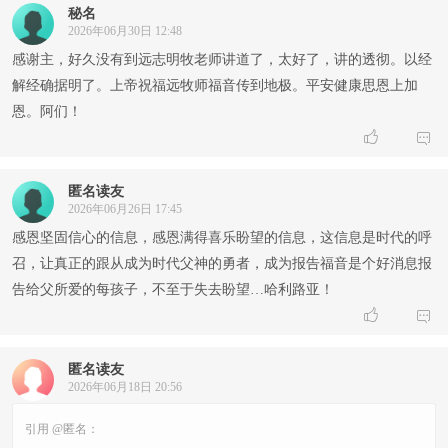
秘名
2026年06月30日 12:48
感谢主，好久没有到远志明牧老师讲道了，太好了，讲的透彻。以经
解经确据明了。上帝祝福远牧师福音传到地极。平安健康思恩上加
恩。阿们！


匿名读友
2026年06月26日 17:45
感恩坚固信心的信息，感恩满得喜乐盼望的信息，这信息是时代的呼
召，让真正的跟从成为时代父神的勇者，成为报告福音是个好消息报
告给父所爱的每孩子，不至于失去盼望…哈利路亚！


匿名读友
2026年06月18日 20:56
引用 @匿名：