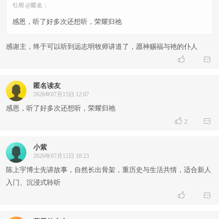
引用 @匿名：
感恩，听了好多次还想听，荣耀归祂
感谢主，终于可以听到远志明牧师讲道了，愿神赐福与衪的仆人


匿名读友
2026年07月15日 12:07
感恩，听了好多次还想听，荣耀归祂


2
小紫
2026年07月12日 10:23
陈上宇博士先讲故事，自然长出骨架，重历史与生活共情，适合新人
入门、沉浸式聆听

