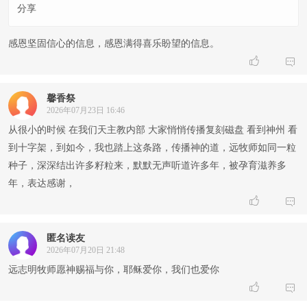
分享
感恩坚固信心的信息，感恩满得喜乐盼望的信息。


馨香祭
2026年07月23日 16:46
从很小的时候 在我们天主教内部 大家悄悄传播复刻磁盘 看到神州 看
到十字架，到如今，我也踏上这条路，传播神的道，远牧师如同一粒
种子，深深结出许多籽粒来，默默无声听道许多年，被孕育滋养多
年，表达感谢，


匿名读友
2026年07月20日 21:48
远志明牧师愿神赐福与你，耶稣爱你，我们也爱你

