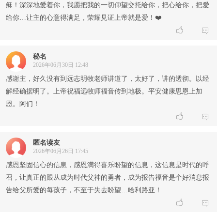
稣！深深地爱着你，我愿把我的一切仰望交托给你，把心给你，把爱
给你…让主的心意得满足，荣耀見证上帝就是爱！❤️


秘名
2026年06月30日 12:48
感谢主，好久没有到远志明牧老师讲道了，太好了，讲的透彻。以经
解经确据明了。上帝祝福远牧师福音传到地极。平安健康思恩上加
恩。阿们！


匿名读友
2026年06月26日 17:45
感恩坚固信心的信息，感恩满得喜乐盼望的信息，这信息是时代的呼
召，让真正的跟从成为时代父神的勇者，成为报告福音是个好消息报
告给父所爱的每孩子，不至于失去盼望…哈利路亚！

