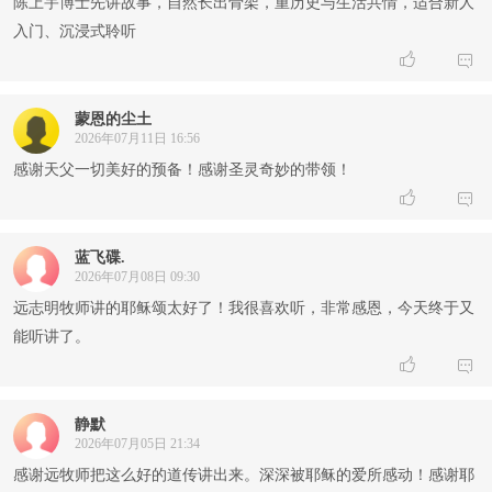
陈上宇博士先讲故事，自然长出骨架，重历史与生活共情，适合新人
入门、沉浸式聆听


蒙恩的尘土
2026年07月11日 16:56
感谢天父一切美好的预备！感谢圣灵奇妙的带领！


蓝飞碟.
2026年07月08日 09:30
远志明牧师讲的耶稣颂太好了！我很喜欢听，非常感恩，今天终于又
能听讲了。


静默
2026年07月05日 21:34
感谢远牧师把这么好的道传讲出来。深深被耶稣的爱所感动！感谢耶