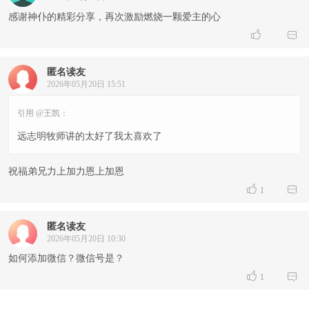
感谢神仆的精彩分享，再次激励燃烧一颗爱主的心


匿名读友
2026年05月20日 15:51
引用 @王凯：
远志明牧师讲的太好了我太喜欢了
祝福弟兄力上加力恩上加恩


1
匿名读友
2026年05月20日 10:30
如何添加微信？微信号是？


1