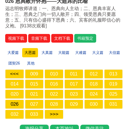
026 恩典敞开怀抱——大筵席的比喻
远志明牧师讲道：一、恩典向人主动；二、恩典丰富人
生；三、恩典之门向一切人敞开；四、领受恩典只要愿
意；五、只有信心盛得下恩典；六、宾客的礼服即信心的
义袍。 [
9138次观看]
视频下载
音频下载
文档下载
书籍预定
大爱篇
大恩篇
大真篇
大能篇
大难篇
大义篇
大信篇
团契26
其他
<<<
009
010
011
012
013
014
015
016
017
018
019
020
021
022
023
024
025
026
027
028
029
030
031
032
033
>>>
海报分享
本页地址
微信关注