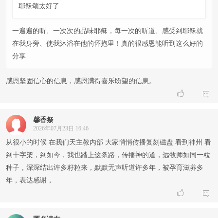
耶稣颂太好了
一遍遍的听、一次次的品味耶稣，每一次的听道、感受到耶稣就
在我身旁、使我沐浴在他的怀抱里！真的很感恩能听到这么好的
分享
感恩坚固信心的信息，感恩满得喜乐盼望的信息。


馨香祭
2026年07月23日 16:46
从很小的时候 在我们天主教内部 大家悄悄传播复刻磁盘 看到神州 看
到十字架，到如今，我也踏上这条路，传播神的道，远牧师如同一粒
种子，深深结出许多籽粒来，默默无声听道许多年，被孕育滋养多
年，表达感谢，

