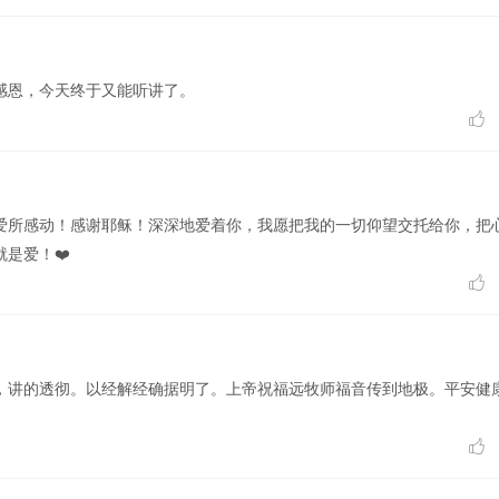
感恩，今天终于又能听讲了。

爱所感动！感谢耶稣！深深地爱着你，我愿把我的一切仰望交托给你，把
是爱！❤️

，讲的透彻。以经解经确据明了。上帝祝福远牧师福音传到地极。平安健
