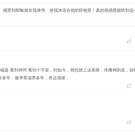
、感受到耶稣就在我身旁、使我沐浴在他的怀抱里！真的很感恩能听到这

刻磁盘 看到神州 看到十字架，到如今，我也踏上这条路，传播神的道，远
许多年，被孕育滋养多年，表达感谢，

