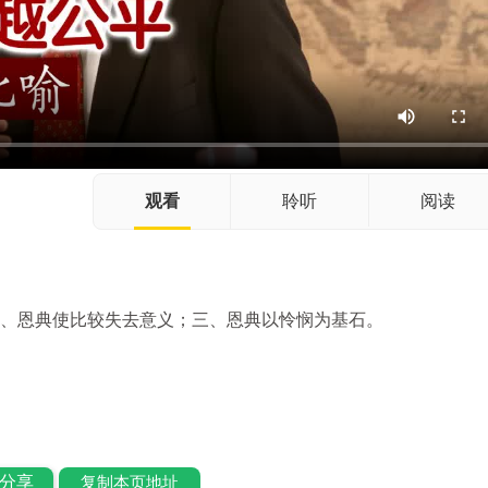
观看
聆听
阅读
二、恩典使比较失去意义；三、恩典以怜悯为基石。
分享
复制本页地址