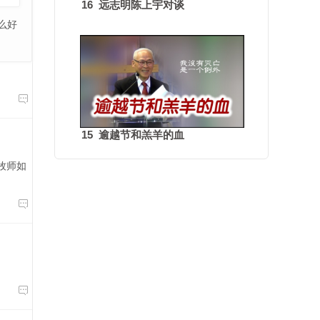
16 远志明陈上宇对谈
么好

15 逾越节和羔羊的血
牧师如

