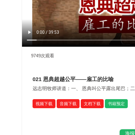
9749次观看
021 恩典超越公平——雇工的比喻
远志明牧师讲道：一、 恩典叫公平露出尾巴；
视频下载
音频下载
文档下载
书籍预定
海报