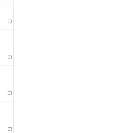



