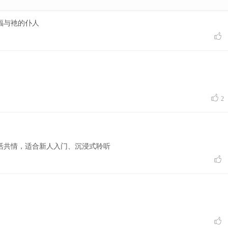
福与衪的仆人


2
活共情，适合新人入门、沉浸式聆听

