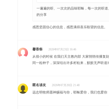
一遍遍的听、一次次的品味耶稣，每一次的听道
的分享
感恩坚固信心的信息，感恩满得喜乐盼望的信息。
馨香祭
2026年07月23日 16:46
从很小的时候 在我们天主教内部 大家悄悄传播复
同一粒种子，深深结出许多籽粒来，默默无声听道
匿名读友
2026年07月20日 21:48
远志明牧师愿神赐福与你，耶稣爱你，我们也爱你