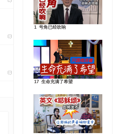

1 号角已经吹响


17 生命充满了希望