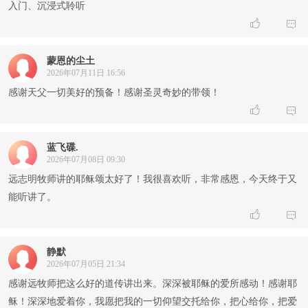
入门、沉浸式聆听


蒙恩的尘土
2026年07月11日 16:56
感谢天父一切美好的预备！感谢圣灵奇妙的带领！


蓝飞碟.
2026年07月08日 09:30
远志明牧师讲的耶稣颂太好了！我很喜欢听，非常感恩，今天终于又
能听讲了。


静默
2026年07月05日 21:34
感谢远牧师把这么好的道传讲出来。深深被耶稣的爱所感动！感谢耶
稣！深深地爱着你，我愿把我的一切仰望交托给你，把心给你，把爱