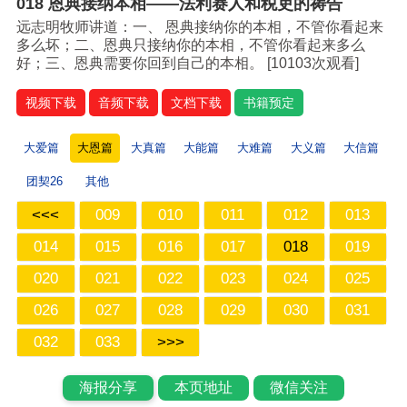
018 恩典接纳本相——法利赛人和税吏的祷告
远志明牧师讲道：一、 恩典接纳你的本相，不管你看起来
多么坏；二、恩典只接纳你的本相，不管你看起来多么
好；三、恩典需要你回到自己的本相。 [
10103次观看]
视频下载
音频下载
文档下载
书籍预定
大爱篇
大恩篇
大真篇
大能篇
大难篇
大义篇
大信篇
团契26
其他
<<<
009
010
011
012
013
014
015
016
017
018
019
020
021
022
023
024
025
026
027
028
029
030
031
032
033
>>>
海报分享
本页地址
微信关注