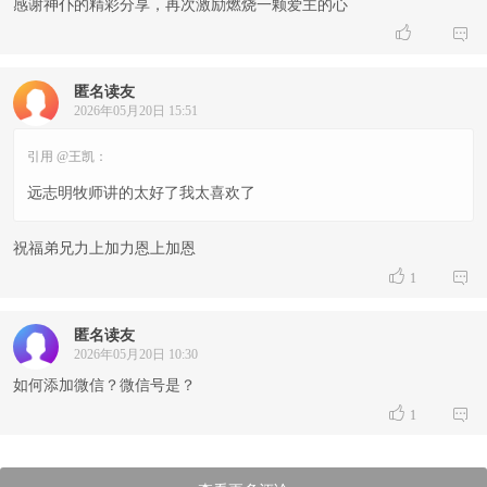
感谢神仆的精彩分享，再次激励燃烧一颗爱主的心


匿名读友
2026年05月20日 15:51
引用 @王凯：
远志明牧师讲的太好了我太喜欢了
祝福弟兄力上加力恩上加恩


1
匿名读友
2026年05月20日 10:30
如何添加微信？微信号是？


1