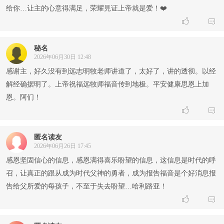
给你…让主的心意得满足，荣耀見证上帝就是爱！❤️


秘名
2026年06月30日 12:48
感谢主，好久没有到远志明牧老师讲道了，太好了，讲的透彻。以经
解经确据明了。上帝祝福远牧师福音传到地极。平安健康思恩上加
恩。阿们！


匿名读友
2026年06月26日 17:45
感恩坚固信心的信息，感恩满得喜乐盼望的信息，这信息是时代的呼
召，让真正的跟从成为时代父神的勇者，成为报告福音是个好消息报
告给父所爱的每孩子，不至于失去盼望…哈利路亚！

