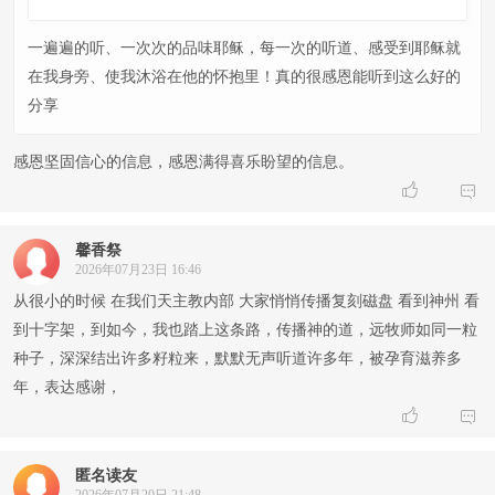
一遍遍的听、一次次的品味耶稣，每一次的听道、感受到耶稣就
在我身旁、使我沐浴在他的怀抱里！真的很感恩能听到这么好的
分享
感恩坚固信心的信息，感恩满得喜乐盼望的信息。


馨香祭
2026年07月23日 16:46
从很小的时候 在我们天主教内部 大家悄悄传播复刻磁盘 看到神州 看
到十字架，到如今，我也踏上这条路，传播神的道，远牧师如同一粒
种子，深深结出许多籽粒来，默默无声听道许多年，被孕育滋养多
年，表达感谢，


匿名读友