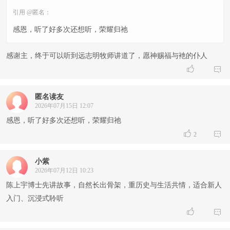
引用 @匿名：
感恩，听了好多次还想听，荣耀归祂
感谢主，终于可以听到远志明牧师讲道了，愿神赐福与衪的仆人


匿名读友
2026年07月15日 12:07
感恩，听了好多次还想听，荣耀归祂


2
小紫
2026年07月12日 10:23
陈上宇博士先讲故事，自然长出骨架，重历史与生活共情，适合新人
入门、沉浸式聆听

