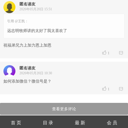
匿名读友
2026年05月20日 15:51
引用 @王凯：
远志明牧师讲的太好了我太喜欢了
祝福弟兄力上加力恩上加恩


1
匿名读友
2026年05月20日 10:30
如何添加微信？微信号是？


1
查看更多评论
首 页
目 录
最 新
会 员