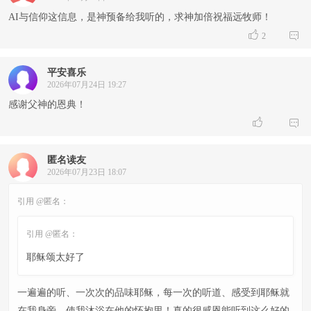
AI与信仰这信息，是神预备给我听的，求神加倍祝福远牧师！


2
平安喜乐
2026年07月24日 19:27
感谢父神的恩典！


匿名读友
2026年07月23日 18:07
引用 @匿名：
引用 @匿名：
耶稣颂太好了
一遍遍的听、一次次的品味耶稣，每一次的听道、感受到耶稣就
在我身旁、使我沐浴在他的怀抱里！真的很感恩能听到这么好的