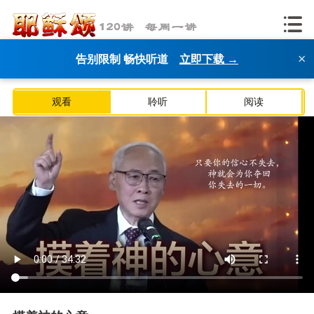
×
告别限制 畅快听道
立即下载 →
观看
聆听
阅读