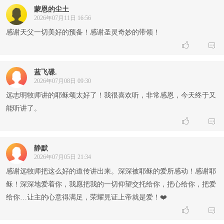
蒙恩的尘土
2026年07月11日 16:56
感谢天父一切美好的预备！感谢圣灵奇妙的带领！


蓝飞碟.
2026年07月08日 09:30
远志明牧师讲的耶稣颂太好了！我很喜欢听，非常感恩，今天终于又
能听讲了。


静默
2026年07月05日 21:34
感谢远牧师把这么好的道传讲出来。深深被耶稣的爱所感动！感谢耶
稣！深深地爱着你，我愿把我的一切仰望交托给你，把心给你，把爱
给你…让主的心意得满足，荣耀見证上帝就是爱！❤️

