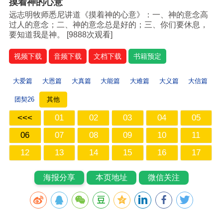
摸着神的心意
远志明牧师悉尼讲道《摸着神的心意》：一、神的意念高
过人的意念；二、神的意念总是好的；三、你们要休息，
要知道我是神。 [
9888次观看]
视频下载
音频下载
文档下载
书籍预定
大爱篇
大恩篇
大真篇
大能篇
大难篇
大义篇
大信篇
团契26
其他
<<<
01
02
03
04
05
06
07
08
09
10
11
12
13
14
15
16
17
海报分享
本页地址
微信关注