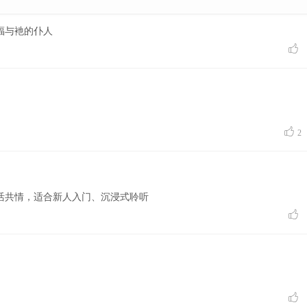
福与衪的仆人


2
活共情，适合新人入门、沉浸式聆听

