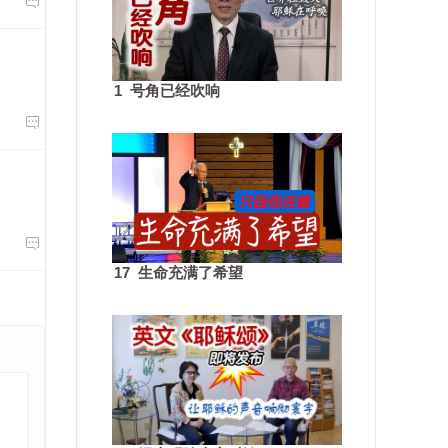

1 号角已经吹响


17 生命充满了希望