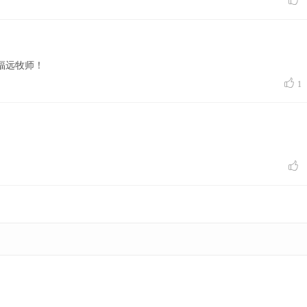

福远牧师！

1
