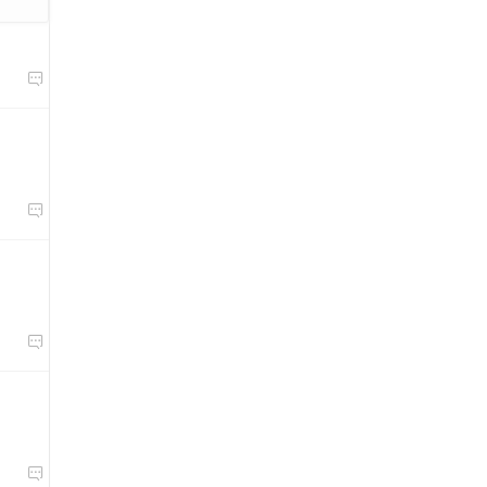



