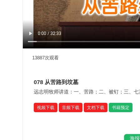
13887次观看
078 从苦路到坟墓
远志明牧师讲道：一、苦路；二、被钉；三、七
视频下载
音频下载
文档下载
书籍预定
海报