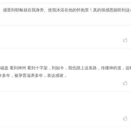
、感受到耶稣就在我身旁、使我沐浴在他的怀抱里！真的很感恩能听到这

刻磁盘 看到神州 看到十字架，到如今，我也踏上这条路，传播神的道，远
许多年，被孕育滋养多年，表达感谢，

