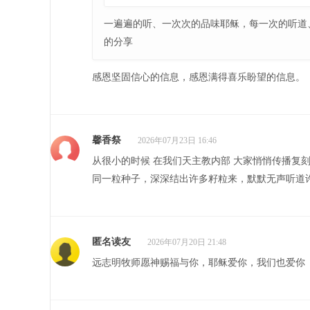
一遍遍的听、一次次的品味耶稣，每一次的听道
的分享
感恩坚固信心的信息，感恩满得喜乐盼望的信息。
馨香祭
2026年07月23日 16:46
从很小的时候 在我们天主教内部 大家悄悄传播复
同一粒种子，深深结出许多籽粒来，默默无声听道
匿名读友
2026年07月20日 21:48
远志明牧师愿神赐福与你，耶稣爱你，我们也爱你