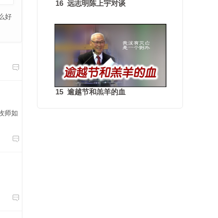
16 远志明陈上宇对谈
么好

15 逾越节和羔羊的血
牧师如

