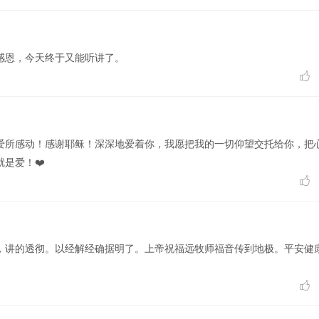
感恩，今天终于又能听讲了。

爱所感动！感谢耶稣！深深地爱着你，我愿把我的一切仰望交托给你，把
是爱！❤️

，讲的透彻。以经解经确据明了。上帝祝福远牧师福音传到地极。平安健
