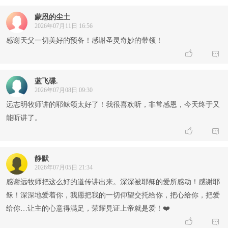
蒙恩的尘土
2026年07月11日 16:56
感谢天父一切美好的预备！感谢圣灵奇妙的带领！


蓝飞碟.
2026年07月08日 09:30
远志明牧师讲的耶稣颂太好了！我很喜欢听，非常感恩，今天终于又
能听讲了。


静默
2026年07月05日 21:34
感谢远牧师把这么好的道传讲出来。深深被耶稣的爱所感动！感谢耶
稣！深深地爱着你，我愿把我的一切仰望交托给你，把心给你，把爱
给你…让主的心意得满足，荣耀見证上帝就是爱！❤️

