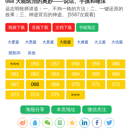
068 大能医治的奥妙——说话、手摸和唾沫
远志明牧师讲道：一、不拘一格的方法；二、一键还原的
效果；三、神迹背后的神迹。 [
5587次观看]
视频下载
音频下载
文档下载
书籍预定
大爱篇
大恩篇
大真篇
大能篇
大难篇
大义篇
大信篇
团契26
其他
<<<
056
057
058
059
060
061
062
063
064
065
066
067
068
069
070
071
072
073
074
075
>>>
海报分享
本页地址
微信关注