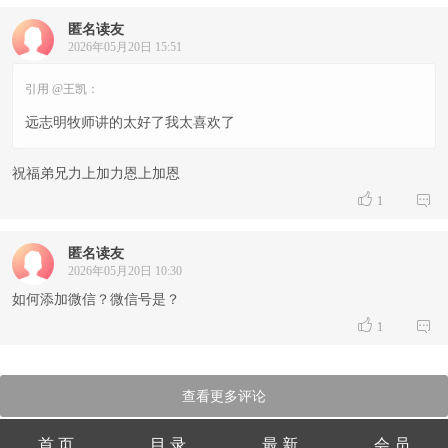
匿名读友
2026年05月20日 15:51
引用 @王凯：
远志明牧师讲的太好了我太喜欢了
祝福弟兄力上加力恩上加恩


1
匿名读友
2026年05月20日 10:30
如何添加微信？微信号是？


1
查看更多评论
首 页
目 录
最 新
会 员