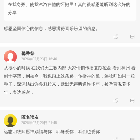
在我身旁、使我沐浴在他的怀抱里！真的很感恩能听到这么好的
分享
感恩坚固信心的信息，感恩满得喜乐盼望的信息。


馨香祭
2026年07月23日 16:46
从很小的时候 在我们天主教内部 大家悄悄传播复刻磁盘 看到神州 看
到十字架，到如今，我也踏上这条路，传播神的道，远牧师如同一粒
种子，深深结出许多籽粒来，默默无声听道许多年，被孕育滋养多
年，表达感谢，


匿名读友
2026年07月20日 21:48
远志明牧师愿神赐福与你，耶稣爱你，我们也爱你

