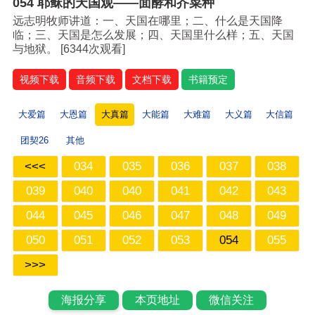
054 耶稣的天国观——面酵和芥菜种
远志明牧师讲道：一、天国在哪里；二、什么是天国降
临；三、天国是怎么发展；四、天国里什么样；五、天国
与地狱。 [
6344次观看]
视频下载
音频下载
文档下载
书籍预定
大爱篇
大恩篇
大真篇
大能篇
大难篇
大义篇
大信篇
团契26
其他
<<<
034
035
036
037
038
039
040
040
041
042
043
044
045
046
047
048
049
050
051
052
053
054
055
>>>
海报分享
本页地址
微信关注