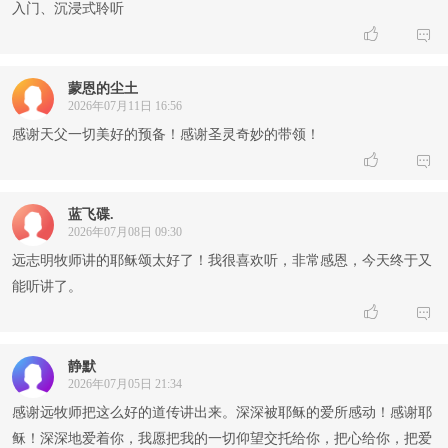
入门、沉浸式聆听


蒙恩的尘土
2026年07月11日 16:56
感谢天父一切美好的预备！感谢圣灵奇妙的带领！


蓝飞碟.
2026年07月08日 09:30
远志明牧师讲的耶稣颂太好了！我很喜欢听，非常感恩，今天终于又
能听讲了。


静默
2026年07月05日 21:34
感谢远牧师把这么好的道传讲出来。深深被耶稣的爱所感动！感谢耶
稣！深深地爱着你，我愿把我的一切仰望交托给你，把心给你，把爱