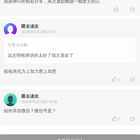
感谢神仆的精彩分享，再次激励燃烧一颗爱主的心


匿名读友
2026年05月20日 15:51
引用 @王凯：
远志明牧师讲的太好了我太喜欢了
祝福弟兄力上加力恩上加恩


1
匿名读友
2026年05月20日 10:30
如何添加微信？微信号是？


1