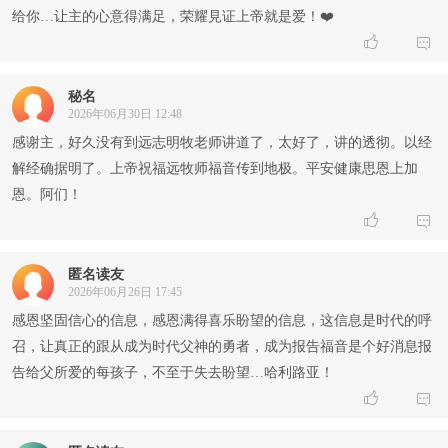
给你…让主的心意得满足，荣耀見证上帝就是爱！❤️


秘名
2026年06月30日 12:48
感谢主，好久没有到远志明牧老师讲道了，太好了，讲的透彻。以经
解经确据明了。上帝祝福远牧师福音传到地极。平安健康思恩上加
恩。阿们！


匿名读友
2026年06月26日 17:45
感恩坚固信心的信息，感恩满得喜乐盼望的信息，这信息是时代的呼
召，让真正的跟从成为时代父神的勇者，成为报告福音是个好消息报
告给父所爱的每孩子，不至于失去盼望…哈利路亚！

