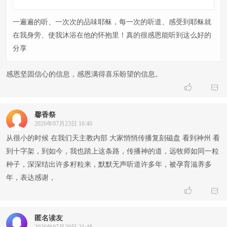
一遍遍的听、一次次的品味耶稣，每一次的听道、感受到耶稣就
在我身旁、使我沐浴在他的怀抱里！真的很感恩能听到这么好的
分享
感恩坚固信心的信息，感恩满得喜乐盼望的信息。


馨香祭
2026年07月23日 16:46
从很小的时候 在我们天主教内部 大家悄悄传播复刻磁盘 看到神州 看
到十字架，到如今，我也踏上这条路，传播神的道，远牧师如同一粒
种子，深深结出许多籽粒来，默默无声听道许多年，被孕育滋养多
年，表达感谢，


匿名读友