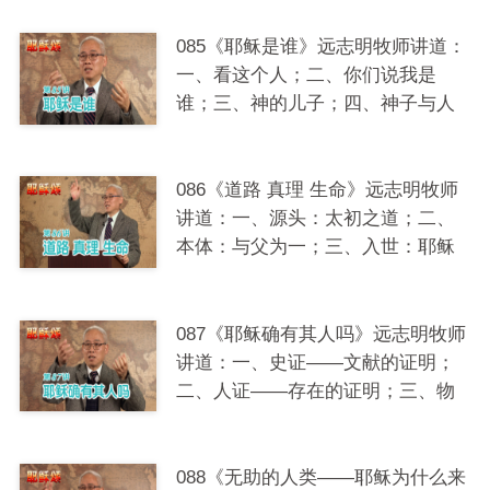
085《耶稣是谁》远志明牧师讲道：
一、看这个人；二、你们说我是
谁；三、神的儿子；四、神子与人
子。
086《道路 真理 生命》远志明牧师
讲道：一、源头：太初之道；二、
本体：与父为一；三、入世：耶稣
基督。
087《耶稣确有其人吗》远志明牧师
讲道：一、史证——文献的证明；
二、人证——存在的证明；三、物
证——实体的证明；四、自证——
人格的证明；五、内证——心灵的
证明。
088《无助的人类——耶稣为什么来